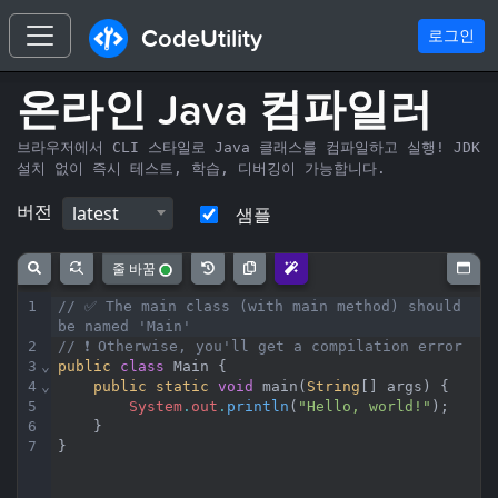
CodeUtility
로그인
온라인 Java 컴파일러
브라우저에서 CLI 스타일로 Java 클래스를 컴파일하고 실행! JDK
설치 없이 즉시 테스트, 학습, 디버깅이 가능합니다.
버전
latest
샘플
줄 바꿈
1
// ✅ The main class (with main method) should 
be named 'Main'
2
// ❗ Otherwise, you'll get a compilation error
3
⌄
public
class
Main
 {
4
⌄
public
static
void
main
(
String
[] 
args
) {
5
System
.
out
.
println
(
"Hello, world!"
)
;
6
    }
7
}